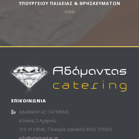
ΥΠΟΥΡΓΕΙΟΥ ΠΑΙΔΕΙΑΣ & ΘΡΗΣΚΕΥΜΑΤΩΝ
ΥΠΑΙΘ
ΕΠΙΚΟΙΝΩΝΙΑ
ΑΔΑΜΑΝΤΑΣ CATERING
Κιλικίας 2 Αχαρνές
210 4114046, Γλυκερία Δαλακλή 6932 731655
info@adamantas.gr