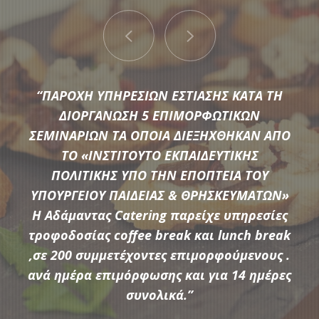
“ΠΑΡΟΧΗ ΥΠΗΡΕΣΙΩΝ ΕΣΤΙΑΣΗΣ ΚΑΤΑ ΤΗ
ΔΙΟΡΓΑΝΩΣΗ 5 ΕΠΙΜΟΡΦΩΤΙΚΩΝ
ΣΕΜΙΝΑΡΙΩΝ ΤΑ ΟΠΟΙΑ ΔΙΕΞΗΧΘΗΚΑΝ ΑΠΟ
ΤΟ «ΙΝΣΤΙΤΟΥΤΟ ΕΚΠΑΙΔΕΥΤΙΚΗΣ
Μια μεγάλη ποικιλία από τις πιο σύγχρονες προτάσεις της
ΠΟΛΙΤΙΚΗΣ ΥΠΟ ΤΗΝ ΕΠΟΠΤΕΙΑ ΤΟΥ
αγοράς συνθέτουν τον εξοπλισμό που διαθέτει η
ΥΠΟΥΡΓΕΙΟΥ ΠΑΙΔΕΙΑΣ & ΘΡΗΣΚΕΥΜΑΤΩΝ»
Αδάμαντας Catering για να υποστηρίξουμε τις ξεχωριστές
Η Αδάμαντας Catering παρείχε υπηρεσίες
ανάγκες κάθε εκδήλωσης.
τροφοδοσίας coffee break και lunch break
,σε 200 συμμετέχοντες επιμορφούμενους .
ανά ημέρα επιμόρφωσης και για 14 ημέρες
ΠΕΡΙΣΣΟΤΕΡΑ
συνολικά.”