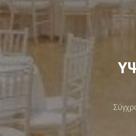
ΥΨ
Σύγχρο