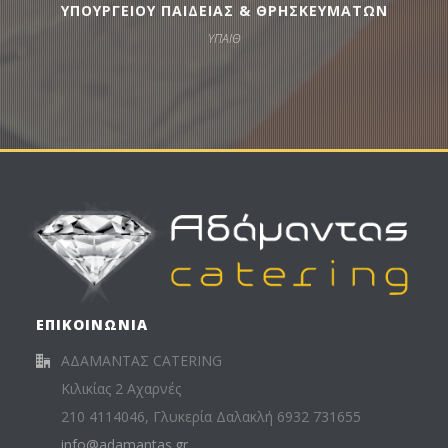
ΥΠΟΥΡΓΕΙΟΥ ΠΑΙΔΕΙΑΣ & ΘΡΗΣΚΕΥΜΑΤΩΝ
ΥΠΑΙΘ
ΕΠΙΚΟΙΝΩΝΙΑ
ΑΔΑΜΑΝΤΑΣ CATERING
Κιλικίας 2 Αχαρνές
210 4114046, Γλυκερία Δαλακλή 6932 731655
info@adamantas.gr