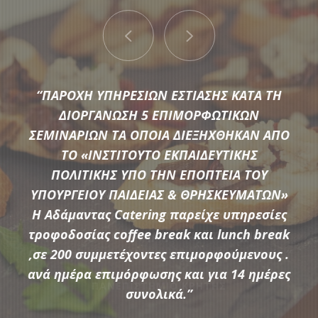
“ΠΑΡΟΧΗ ΥΠΗΡΕΣΙΩΝ ΕΣΤΙΑΣΗΣ ΚΑΤΑ ΤΗ
ΔΙΟΡΓΑΝΩΣΗ 5 ΕΠΙΜΟΡΦΩΤΙΚΩΝ
ΣΕΜΙΝΑΡΙΩΝ ΤΑ ΟΠΟΙΑ ΔΙΕΞΗΧΘΗΚΑΝ ΑΠΟ
ΤΟ «ΙΝΣΤΙΤΟΥΤΟ ΕΚΠΑΙΔΕΥΤΙΚΗΣ
Μια μεγάλη ποικιλία από τις πιο σύγχρονες προτάσεις της
ΠΟΛΙΤΙΚΗΣ ΥΠΟ ΤΗΝ ΕΠΟΠΤΕΙΑ ΤΟΥ
αγοράς συνθέτουν τον εξοπλισμό που διαθέτει η
ΥΠΟΥΡΓΕΙΟΥ ΠΑΙΔΕΙΑΣ & ΘΡΗΣΚΕΥΜΑΤΩΝ»
Αδάμαντας Catering για να υποστηρίξουμε τις ξεχωριστές
Η Αδάμαντας Catering παρείχε υπηρεσίες
ανάγκες κάθε εκδήλωσης.
τροφοδοσίας coffee break και lunch break
,σε 200 συμμετέχοντες επιμορφούμενους .
ανά ημέρα επιμόρφωσης και για 14 ημέρες
ΠΕΡΙΣΣΟΤΕΡΑ
συνολικά.”