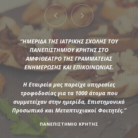
“ΠΑΡΟΧΗ ΥΠΗΡΕΣΙΩΝ ΕΣΤΙΑΣΗΣ ΚΑΤΑ ΤΗ
“ΗΜΕΡΙΔΑ ΤΗΣ ΙΑΤΡΙΚΗΣ ΣΧΟΛΗΣ ΤΟΥ
ΔΙΟΡΓΑΝΩΣΗ 5 ΕΠΙΜΟΡΦΩΤΙΚΩΝ
ΠΑΝΕΠΙΣΤΗΜΙΟΥ ΚΡΗΤΗΣ ΣΤΟ
ΣΕΜΙΝΑΡΙΩΝ ΤΑ ΟΠΟΙΑ ΔΙΕΞΗΧΘΗΚΑΝ ΑΠΟ
ΑΜΦΙΘΕΑΤΡΟ ΤΗΣ ΓΡΑΜΜΑΤΕΙΑΣ
ΕΝΗΜΕΡΩΣΗΣ ΚΑΙ ΕΠΙΚΟΙΝΩΝΙΑΣ.
ΤΟ «ΙΝΣΤΙΤΟΥΤΟ ΕΚΠΑΙΔΕΥΤΙΚΗΣ
Μια μεγάλη ποικιλία από τις πιο σύγχρονες προτάσεις της
ΠΟΛΙΤΙΚΗΣ ΥΠΟ ΤΗΝ ΕΠΟΠΤΕΙΑ ΤΟΥ
αγοράς συνθέτουν τον εξοπλισμό που διαθέτει η
ΥΠΟΥΡΓΕΙΟΥ ΠΑΙΔΕΙΑΣ & ΘΡΗΣΚΕΥΜΑΤΩΝ»
Η Εταιρεία μας παρείχε υπηρεσίες
Αδάμαντας Catering για να υποστηρίξουμε τις ξεχωριστές
Η Αδάμαντας Catering παρείχε υπηρεσίες
τροφοδοσίας για τα 1000 άτομα που
ανάγκες κάθε εκδήλωσης.
τροφοδοσίας coffee break και lunch break
συμμετείχαν στην ημερίδα, Επιστημονικό
Προσωπικό και Μεταπτυχιακοί Φοιτητές.”
,σε 200 συμμετέχοντες επιμορφούμενους .
ανά ημέρα επιμόρφωσης και για 14 ημέρες
ΠΑΝΕΠΙΣΤΗΜΙΟ ΚΡΗΤΗΣ
ΠΕΡΙΣΣΟΤΕΡΑ
συνολικά.”