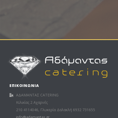
ΥΠΟΥΡΓΕΙΟΥ ΠΑΙΔΕΙΑΣ & ΘΡΗΣΚΕΥΜΑΤΩΝ
ΥΠΑΙΘ
ΕΠΙΚΟΙΝΩΝΙΑ
ΑΔΑΜΑΝΤΑΣ CATERING
Κιλικίας 2 Αχαρνές
210 4114046, Γλυκερία Δαλακλή 6932 731655
info@adamantas.gr