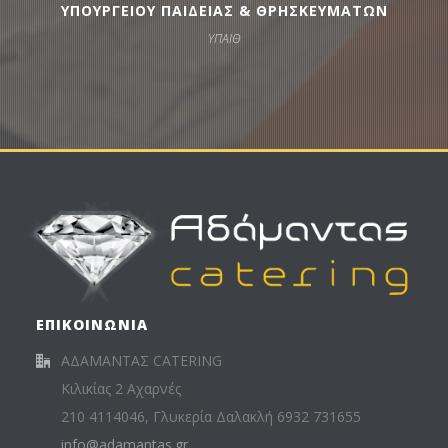
ΥΠΟΥΡΓΕΙΟΥ ΠΑΙΔΕΙΑΣ & ΘΡΗΣΚΕΥΜΑΤΩΝ
ΥΠΑΙΘ
ΕΠΙΚΟΙΝΩΝΙΑ
ΑΔΑΜΑΝΤΑΣ CATERING
Κιλικίας 2 Αχαρνές
210 4114046, Γλυκερία Δαλακλή 6932 731655
info@adamantas.gr