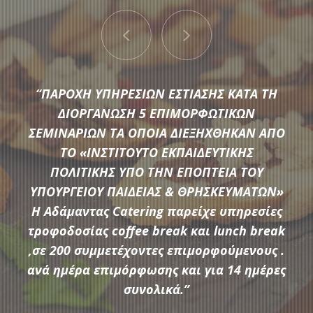
“ΠΑΡΟΧΗ ΥΠΗΡΕΣΙΩΝ ΕΣΤΙΑΣΗΣ ΚΑΤΑ ΤΗ
ΔΙΟΡΓΑΝΩΣΗ 5 ΕΠΙΜΟΡΦΩΤΙΚΩΝ
ΣΕΜΙΝΑΡΙΩΝ ΤΑ ΟΠΟΙΑ ΔΙΕΞΗΧΘΗΚΑΝ ΑΠΟ
ΤΟ «ΙΝΣΤΙΤΟΥΤΟ ΕΚΠΑΙΔΕΥΤΙΚΗΣ
Μια μεγάλη ποικιλία από τις πιο σύγχρονες προτάσεις της
ΠΟΛΙΤΙΚΗΣ ΥΠΟ ΤΗΝ ΕΠΟΠΤΕΙΑ ΤΟΥ
αγοράς συνθέτουν τον εξοπλισμό που διαθέτει η
ΥΠΟΥΡΓΕΙΟΥ ΠΑΙΔΕΙΑΣ & ΘΡΗΣΚΕΥΜΑΤΩΝ»
Αδάμαντας Catering για να υποστηρίξουμε τις ξεχωριστές
Η Αδάμαντας Catering παρείχε υπηρεσίες
ανάγκες κάθε εκδήλωσης.
τροφοδοσίας coffee break και lunch break
,σε 200 συμμετέχοντες επιμορφούμενους .
ανά ημέρα επιμόρφωσης και για 14 ημέρες
ΠΕΡΙΣΣΟΤΕΡΑ
συνολικά.”