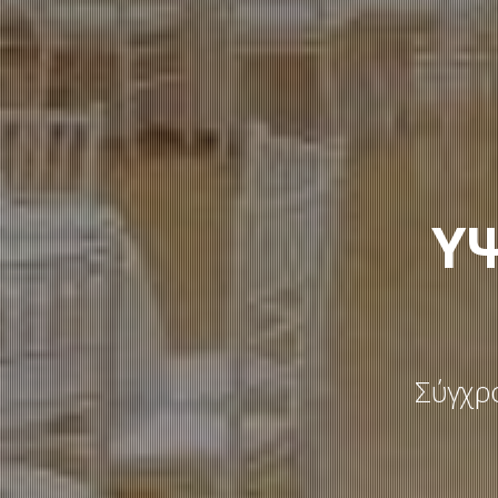
ΥΨ
Σύγχρο