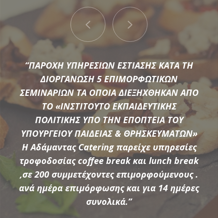
“ΠΑΡΟΧΗ ΥΠΗΡΕΣΙΩΝ ΕΣΤΙΑΣΗΣ ΚΑΤΑ ΤΗ
ΔΙΟΡΓΑΝΩΣΗ 5 ΕΠΙΜΟΡΦΩΤΙΚΩΝ
ΣΕΜΙΝΑΡΙΩΝ ΤΑ ΟΠΟΙΑ ΔΙΕΞΗΧΘΗΚΑΝ ΑΠΟ
ΤΟ «ΙΝΣΤΙΤΟΥΤΟ ΕΚΠΑΙΔΕΥΤΙΚΗΣ
Μια μεγάλη ποικιλία από τις πιο σύγχρονες προτάσεις της
ΠΟΛΙΤΙΚΗΣ ΥΠΟ ΤΗΝ ΕΠΟΠΤΕΙΑ ΤΟΥ
αγοράς συνθέτουν τον εξοπλισμό που διαθέτει η
ΥΠΟΥΡΓΕΙΟΥ ΠΑΙΔΕΙΑΣ & ΘΡΗΣΚΕΥΜΑΤΩΝ»
Αδάμαντας Catering για να υποστηρίξουμε τις ξεχωριστές
Η Αδάμαντας Catering παρείχε υπηρεσίες
ανάγκες κάθε εκδήλωσης.
τροφοδοσίας coffee break και lunch break
,σε 200 συμμετέχοντες επιμορφούμενους .
ανά ημέρα επιμόρφωσης και για 14 ημέρες
ΠΕΡΙΣΣΟΤΕΡΑ
συνολικά.”