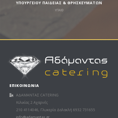
ΥΠΟΥΡΓΕΙΟΥ ΠΑΙΔΕΙΑΣ & ΘΡΗΣΚΕΥΜΑΤΩΝ
ΥΠΑΙΘ
ΕΠΙΚΟΙΝΩΝΙΑ
ΑΔΑΜΑΝΤΑΣ CATERING
Κιλικίας 2 Αχαρνές
210 4114046, Γλυκερία Δαλακλή 6932 731655
info@adamantas.gr