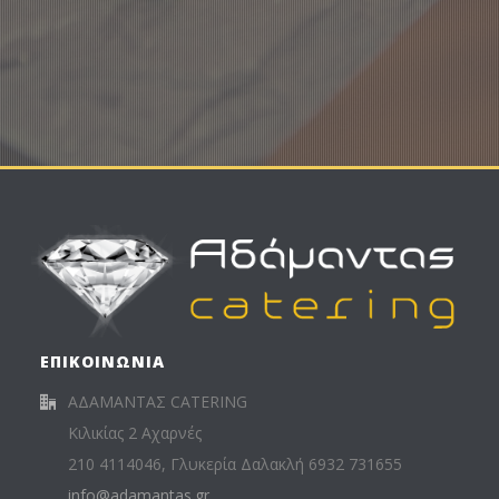
ΥΠΟΥΡΓΕΙΟΥ ΠΑΙΔΕΙΑΣ & ΘΡΗΣΚΕΥΜΑΤΩΝ
ΥΠΑΙΘ
ΕΠΙΚΟΙΝΩΝΙΑ
ΑΔΑΜΑΝΤΑΣ CATERING
Κιλικίας 2 Αχαρνές
210 4114046, Γλυκερία Δαλακλή 6932 731655
info@adamantas.gr