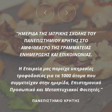
“ΠΑΡΟΧΗ ΥΠΗΡΕΣΙΩΝ ΕΣΤΙΑΣΗΣ ΚΑΤΑ ΤΗ
“ΗΜΕΡΙΔΑ ΤΗΣ ΙΑΤΡΙΚΗΣ ΣΧΟΛΗΣ ΤΟΥ
ΔΙΟΡΓΑΝΩΣΗ 5 ΕΠΙΜΟΡΦΩΤΙΚΩΝ
ΠΑΝΕΠΙΣΤΗΜΙΟΥ ΚΡΗΤΗΣ ΣΤΟ
ΣΕΜΙΝΑΡΙΩΝ ΤΑ ΟΠΟΙΑ ΔΙΕΞΗΧΘΗΚΑΝ ΑΠΟ
ΑΜΦΙΘΕΑΤΡΟ ΤΗΣ ΓΡΑΜΜΑΤΕΙΑΣ
ΕΝΗΜΕΡΩΣΗΣ ΚΑΙ ΕΠΙΚΟΙΝΩΝΙΑΣ.
ΤΟ «ΙΝΣΤΙΤΟΥΤΟ ΕΚΠΑΙΔΕΥΤΙΚΗΣ
Μια μεγάλη ποικιλία από τις πιο σύγχρονες προτάσεις της
ΠΟΛΙΤΙΚΗΣ ΥΠΟ ΤΗΝ ΕΠΟΠΤΕΙΑ ΤΟΥ
αγοράς συνθέτουν τον εξοπλισμό που διαθέτει η
ΥΠΟΥΡΓΕΙΟΥ ΠΑΙΔΕΙΑΣ & ΘΡΗΣΚΕΥΜΑΤΩΝ»
Η Εταιρεία μας παρείχε υπηρεσίες
Αδάμαντας Catering για να υποστηρίξουμε τις ξεχωριστές
Η Αδάμαντας Catering παρείχε υπηρεσίες
τροφοδοσίας για τα 1000 άτομα που
ανάγκες κάθε εκδήλωσης.
τροφοδοσίας coffee break και lunch break
συμμετείχαν στην ημερίδα, Επιστημονικό
Προσωπικό και Μεταπτυχιακοί Φοιτητές.”
,σε 200 συμμετέχοντες επιμορφούμενους .
ανά ημέρα επιμόρφωσης και για 14 ημέρες
ΠΑΝΕΠΙΣΤΗΜΙΟ ΚΡΗΤΗΣ
ΠΕΡΙΣΣΟΤΕΡΑ
συνολικά.”