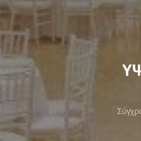
ΥΨ
Σύγχρο