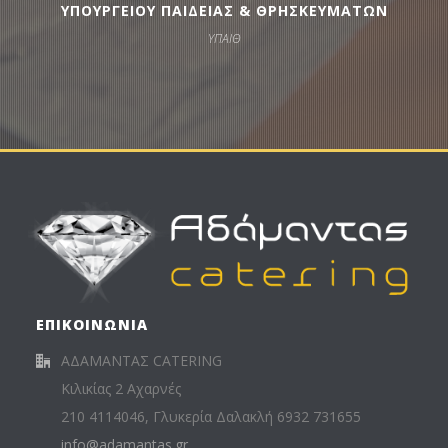
ΥΠΟΥΡΓΕΙΟΥ ΠΑΙΔΕΙΑΣ & ΘΡΗΣΚΕΥΜΑΤΩΝ
ΥΠΑΙΘ
ΕΠΙΚΟΙΝΩΝΙΑ
ΑΔΑΜΑΝΤΑΣ CATERING
Κιλικίας 2 Αχαρνές
210 4114046, Γλυκερία Δαλακλή 6932 731655
info@adamantas.gr