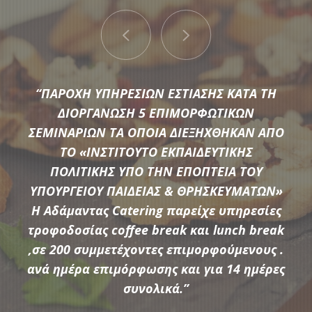
“ΠΑΡΟΧΗ ΥΠΗΡΕΣΙΩΝ ΕΣΤΙΑΣΗΣ ΚΑΤΑ ΤΗ
ΔΙΟΡΓΑΝΩΣΗ 5 ΕΠΙΜΟΡΦΩΤΙΚΩΝ
ΣΕΜΙΝΑΡΙΩΝ ΤΑ ΟΠΟΙΑ ΔΙΕΞΗΧΘΗΚΑΝ ΑΠΟ
ΤΟ «ΙΝΣΤΙΤΟΥΤΟ ΕΚΠΑΙΔΕΥΤΙΚΗΣ
Μια μεγάλη ποικιλία από τις πιο σύγχρονες προτάσεις της
ΠΟΛΙΤΙΚΗΣ ΥΠΟ ΤΗΝ ΕΠΟΠΤΕΙΑ ΤΟΥ
αγοράς συνθέτουν τον εξοπλισμό που διαθέτει η
ΥΠΟΥΡΓΕΙΟΥ ΠΑΙΔΕΙΑΣ & ΘΡΗΣΚΕΥΜΑΤΩΝ»
Αδάμαντας Catering για να υποστηρίξουμε τις ξεχωριστές
Η Αδάμαντας Catering παρείχε υπηρεσίες
ανάγκες κάθε εκδήλωσης.
τροφοδοσίας coffee break και lunch break
,σε 200 συμμετέχοντες επιμορφούμενους .
ανά ημέρα επιμόρφωσης και για 14 ημέρες
ΠΕΡΙΣΣΟΤΕΡΑ
συνολικά.”