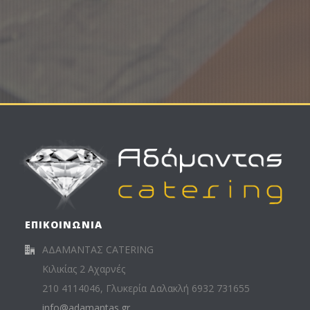
ΥΠΟΥΡΓΕΙΟΥ ΠΑΙΔΕΙΑΣ & ΘΡΗΣΚΕΥΜΑΤΩΝ
ΥΠΑΙΘ
ΕΠΙΚΟΙΝΩΝΙΑ
ΑΔΑΜΑΝΤΑΣ CATERING
Κιλικίας 2 Αχαρνές
210 4114046, Γλυκερία Δαλακλή 6932 731655
info@adamantas.gr