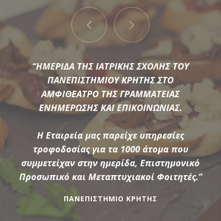
“ΠΑΡΟΧΗ ΥΠΗΡΕΣΙΩΝ ΕΣΤΙΑΣΗΣ ΚΑΤΑ ΤΗ
“ΗΜΕΡΙΔΑ ΤΗΣ ΙΑΤΡΙΚΗΣ ΣΧΟΛΗΣ ΤΟΥ
ΔΙΟΡΓΑΝΩΣΗ 5 ΕΠΙΜΟΡΦΩΤΙΚΩΝ
ΠΑΝΕΠΙΣΤΗΜΙΟΥ ΚΡΗΤΗΣ ΣΤΟ
ΣΕΜΙΝΑΡΙΩΝ ΤΑ ΟΠΟΙΑ ΔΙΕΞΗΧΘΗΚΑΝ ΑΠΟ
ΑΜΦΙΘΕΑΤΡΟ ΤΗΣ ΓΡΑΜΜΑΤΕΙΑΣ
ΕΝΗΜΕΡΩΣΗΣ ΚΑΙ ΕΠΙΚΟΙΝΩΝΙΑΣ.
ΤΟ «ΙΝΣΤΙΤΟΥΤΟ ΕΚΠΑΙΔΕΥΤΙΚΗΣ
Μια μεγάλη ποικιλία από τις πιο σύγχρονες προτάσεις της
ΠΟΛΙΤΙΚΗΣ ΥΠΟ ΤΗΝ ΕΠΟΠΤΕΙΑ ΤΟΥ
αγοράς συνθέτουν τον εξοπλισμό που διαθέτει η
ΥΠΟΥΡΓΕΙΟΥ ΠΑΙΔΕΙΑΣ & ΘΡΗΣΚΕΥΜΑΤΩΝ»
Η Εταιρεία μας παρείχε υπηρεσίες
Αδάμαντας Catering για να υποστηρίξουμε τις ξεχωριστές
Η Αδάμαντας Catering παρείχε υπηρεσίες
τροφοδοσίας για τα 1000 άτομα που
ανάγκες κάθε εκδήλωσης.
τροφοδοσίας coffee break και lunch break
συμμετείχαν στην ημερίδα, Επιστημονικό
Προσωπικό και Μεταπτυχιακοί Φοιτητές.”
,σε 200 συμμετέχοντες επιμορφούμενους .
ανά ημέρα επιμόρφωσης και για 14 ημέρες
ΠΑΝΕΠΙΣΤΗΜΙΟ ΚΡΗΤΗΣ
ΠΕΡΙΣΣΟΤΕΡΑ
συνολικά.”