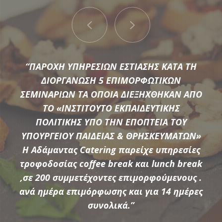
“ΠΑΡΟΧΗ ΥΠΗΡΕΣΙΩΝ ΕΣΤΙΑΣΗΣ ΚΑΤΑ ΤΗ
ΔΙΟΡΓΑΝΩΣΗ 5 ΕΠΙΜΟΡΦΩΤΙΚΩΝ
ΣΕΜΙΝΑΡΙΩΝ ΤΑ ΟΠΟΙΑ ΔΙΕΞΗΧΘΗΚΑΝ ΑΠΟ
ΤΟ «ΙΝΣΤΙΤΟΥΤΟ ΕΚΠΑΙΔΕΥΤΙΚΗΣ
Μια μεγάλη ποικιλία από τις πιο σύγχρονες προτάσεις της
ΠΟΛΙΤΙΚΗΣ ΥΠΟ ΤΗΝ ΕΠΟΠΤΕΙΑ ΤΟΥ
αγοράς συνθέτουν τον εξοπλισμό που διαθέτει η
ΥΠΟΥΡΓΕΙΟΥ ΠΑΙΔΕΙΑΣ & ΘΡΗΣΚΕΥΜΑΤΩΝ»
Αδάμαντας Catering για να υποστηρίξουμε τις ξεχωριστές
Η Αδάμαντας Catering παρείχε υπηρεσίες
ανάγκες κάθε εκδήλωσης.
τροφοδοσίας coffee break και lunch break
,σε 200 συμμετέχοντες επιμορφούμενους .
ανά ημέρα επιμόρφωσης και για 14 ημέρες
ΠΕΡΙΣΣΟΤΕΡΑ
συνολικά.”