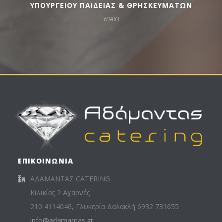
ΥΠΟΥΡΓΕΙΟΥ ΠΑΙΔΕΙΑΣ & ΘΡΗΣΚΕΥΜΑΤΩΝ
ΥΠΑΙΘ
ΕΠΙΚΟΙΝΩΝΙΑ
ΑΔΑΜΑΝΤΑΣ CATERING
Κιλικίας 2 Αχαρνές
210 4114046, Γλυκερία Δαλακλή 6932 731655
info@adamantas.gr