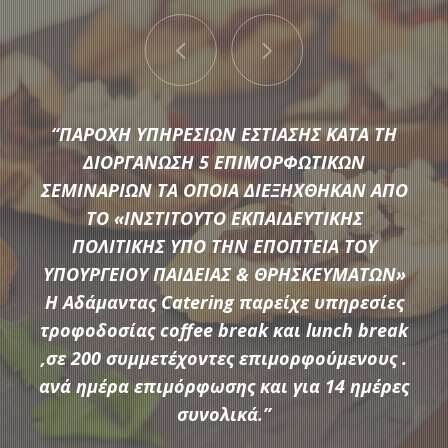
“ΠΑΡΟΧΗ ΥΠΗΡΕΣΙΩΝ ΕΣΤΙΑΣΗΣ ΚΑΤΑ ΤΗ
ΔΙΟΡΓΑΝΩΣΗ 5 ΕΠΙΜΟΡΦΩΤΙΚΩΝ
ΣΕΜΙΝΑΡΙΩΝ ΤΑ ΟΠΟΙΑ ΔΙΕΞΗΧΘΗΚΑΝ ΑΠΟ
ΤΟ «ΙΝΣΤΙΤΟΥΤΟ ΕΚΠΑΙΔΕΥΤΙΚΗΣ
Μια μεγάλη ποικιλία από τις πιο σύγχρονες προτάσεις της
ΠΟΛΙΤΙΚΗΣ ΥΠΟ ΤΗΝ ΕΠΟΠΤΕΙΑ ΤΟΥ
αγοράς συνθέτουν τον εξοπλισμό που διαθέτει η
ΥΠΟΥΡΓΕΙΟΥ ΠΑΙΔΕΙΑΣ & ΘΡΗΣΚΕΥΜΑΤΩΝ»
Αδάμαντας Catering για να υποστηρίξουμε τις ξεχωριστές
Η Αδάμαντας Catering παρείχε υπηρεσίες
ανάγκες κάθε εκδήλωσης.
τροφοδοσίας coffee break και lunch break
,σε 200 συμμετέχοντες επιμορφούμενους .
ανά ημέρα επιμόρφωσης και για 14 ημέρες
ΠΕΡΙΣΣΟΤΕΡΑ
συνολικά.”