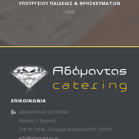
ΥΠΟΥΡΓΕΙΟΥ ΠΑΙΔΕΙΑΣ & ΘΡΗΣΚΕΥΜΑΤΩΝ
ΥΠΑΙΘ
ΕΠΙΚΟΙΝΩΝΙΑ
ΑΔΑΜΑΝΤΑΣ CATERING
Κιλικίας 2 Αχαρνές
210 4114046, Γλυκερία Δαλακλή 6932 731655
info@adamantas.gr