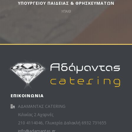
ΥΠΟΥΡΓΕΙΟΥ ΠΑΙΔΕΙΑΣ & ΘΡΗΣΚΕΥΜΑΤΩΝ
ΥΠΑΙΘ
ΕΠΙΚΟΙΝΩΝΙΑ
ΑΔΑΜΑΝΤΑΣ CATERING
Κιλικίας 2 Αχαρνές
210 4114046, Γλυκερία Δαλακλή 6932 731655
info@adamantas.gr