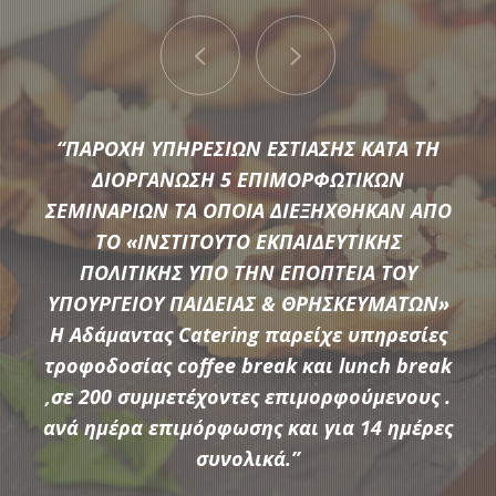
“ΠΑΡΟΧΗ ΥΠΗΡΕΣΙΩΝ ΕΣΤΙΑΣΗΣ ΚΑΤΑ ΤΗ
ΔΙΟΡΓΑΝΩΣΗ 5 ΕΠΙΜΟΡΦΩΤΙΚΩΝ
ΣΕΜΙΝΑΡΙΩΝ ΤΑ ΟΠΟΙΑ ΔΙΕΞΗΧΘΗΚΑΝ ΑΠΟ
ΤΟ «ΙΝΣΤΙΤΟΥΤΟ ΕΚΠΑΙΔΕΥΤΙΚΗΣ
Μια μεγάλη ποικιλία από τις πιο σύγχρονες προτάσεις της
ΠΟΛΙΤΙΚΗΣ ΥΠΟ ΤΗΝ ΕΠΟΠΤΕΙΑ ΤΟΥ
αγοράς συνθέτουν τον εξοπλισμό που διαθέτει η
ΥΠΟΥΡΓΕΙΟΥ ΠΑΙΔΕΙΑΣ & ΘΡΗΣΚΕΥΜΑΤΩΝ»
Αδάμαντας Catering για να υποστηρίξουμε τις ξεχωριστές
Η Αδάμαντας Catering παρείχε υπηρεσίες
ανάγκες κάθε εκδήλωσης.
τροφοδοσίας coffee break και lunch break
,σε 200 συμμετέχοντες επιμορφούμενους .
ανά ημέρα επιμόρφωσης και για 14 ημέρες
ΠΕΡΙΣΣΟΤΕΡΑ
συνολικά.”