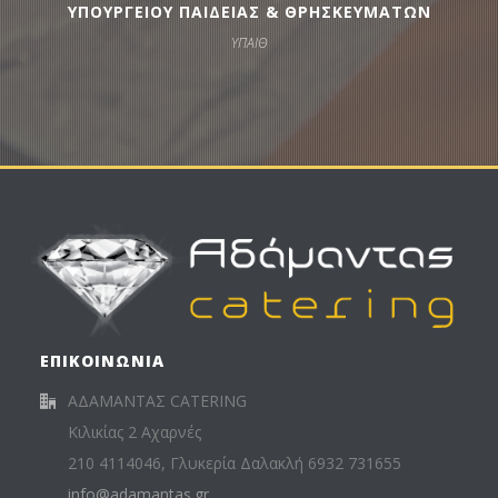
ΥΠΟΥΡΓΕΙΟΥ ΠΑΙΔΕΙΑΣ & ΘΡΗΣΚΕΥΜΑΤΩΝ
ΥΠΑΙΘ
ΕΠΙΚΟΙΝΩΝΙΑ
ΑΔΑΜΑΝΤΑΣ CATERING
Κιλικίας 2 Αχαρνές
210 4114046, Γλυκερία Δαλακλή 6932 731655
info@adamantas.gr