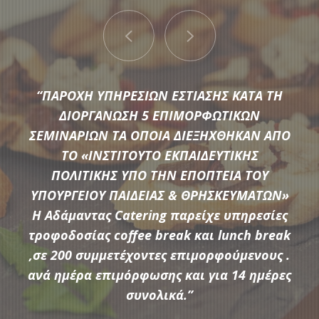
“ΠΑΡΟΧΗ ΥΠΗΡΕΣΙΩΝ ΕΣΤΙΑΣΗΣ ΚΑΤΑ ΤΗ
ΔΙΟΡΓΑΝΩΣΗ 5 ΕΠΙΜΟΡΦΩΤΙΚΩΝ
ΣΕΜΙΝΑΡΙΩΝ ΤΑ ΟΠΟΙΑ ΔΙΕΞΗΧΘΗΚΑΝ ΑΠΟ
ΤΟ «ΙΝΣΤΙΤΟΥΤΟ ΕΚΠΑΙΔΕΥΤΙΚΗΣ
Μια μεγάλη ποικιλία από τις πιο σύγχρονες προτάσεις της
ΠΟΛΙΤΙΚΗΣ ΥΠΟ ΤΗΝ ΕΠΟΠΤΕΙΑ ΤΟΥ
αγοράς συνθέτουν τον εξοπλισμό που διαθέτει η
ΥΠΟΥΡΓΕΙΟΥ ΠΑΙΔΕΙΑΣ & ΘΡΗΣΚΕΥΜΑΤΩΝ»
Αδάμαντας Catering για να υποστηρίξουμε τις ξεχωριστές
Η Αδάμαντας Catering παρείχε υπηρεσίες
ανάγκες κάθε εκδήλωσης.
τροφοδοσίας coffee break και lunch break
,σε 200 συμμετέχοντες επιμορφούμενους .
ανά ημέρα επιμόρφωσης και για 14 ημέρες
ΠΕΡΙΣΣΟΤΕΡΑ
συνολικά.”