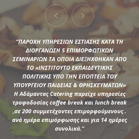
“ΠΑΡΟΧΗ ΥΠΗΡΕΣΙΩΝ ΕΣΤΙΑΣΗΣ ΚΑΤΑ ΤΗ
ΔΙΟΡΓΑΝΩΣΗ 5 ΕΠΙΜΟΡΦΩΤΙΚΩΝ
ΣΕΜΙΝΑΡΙΩΝ ΤΑ ΟΠΟΙΑ ΔΙΕΞΗΧΘΗΚΑΝ ΑΠΟ
ΤΟ «ΙΝΣΤΙΤΟΥΤΟ ΕΚΠΑΙΔΕΥΤΙΚΗΣ
Μια μεγάλη ποικιλία από τις πιο σύγχρονες προτάσεις της
ΠΟΛΙΤΙΚΗΣ ΥΠΟ ΤΗΝ ΕΠΟΠΤΕΙΑ ΤΟΥ
αγοράς συνθέτουν τον εξοπλισμό που διαθέτει η
ΥΠΟΥΡΓΕΙΟΥ ΠΑΙΔΕΙΑΣ & ΘΡΗΣΚΕΥΜΑΤΩΝ»
Αδάμαντας Catering για να υποστηρίξουμε τις ξεχωριστές
Η Αδάμαντας Catering παρείχε υπηρεσίες
ανάγκες κάθε εκδήλωσης.
τροφοδοσίας coffee break και lunch break
,σε 200 συμμετέχοντες επιμορφούμενους .
ανά ημέρα επιμόρφωσης και για 14 ημέρες
ΠΕΡΙΣΣΟΤΕΡΑ
συνολικά.”