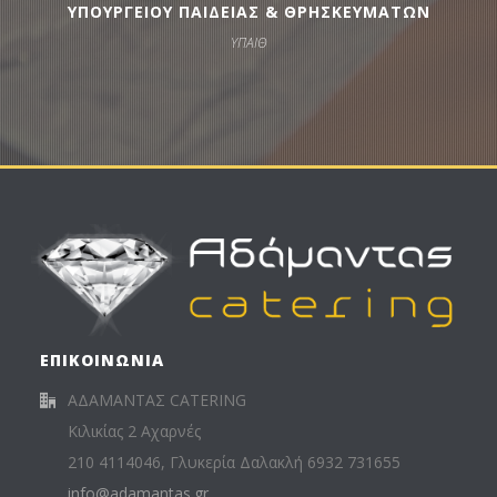
ΥΠΟΥΡΓΕΙΟΥ ΠΑΙΔΕΙΑΣ & ΘΡΗΣΚΕΥΜΑΤΩΝ
ΥΠΑΙΘ
ΕΠΙΚΟΙΝΩΝΙΑ
ΑΔΑΜΑΝΤΑΣ CATERING
Κιλικίας 2 Αχαρνές
210 4114046, Γλυκερία Δαλακλή 6932 731655
info@adamantas.gr