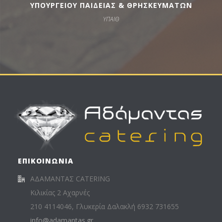
ΥΠΟΥΡΓΕΙΟΥ ΠΑΙΔΕΙΑΣ & ΘΡΗΣΚΕΥΜΑΤΩΝ
ΥΠΑΙΘ
ΕΠΙΚΟΙΝΩΝΙΑ
ΑΔΑΜΑΝΤΑΣ CATERING
Κιλικίας 2 Αχαρνές
210 4114046, Γλυκερία Δαλακλή 6932 731655
info@adamantas.gr