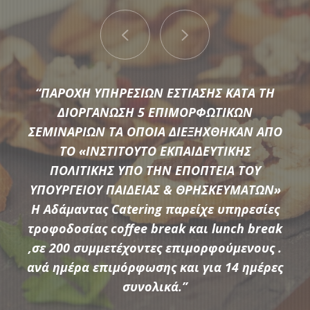
“ΠΑΡΟΧΗ ΥΠΗΡΕΣΙΩΝ ΕΣΤΙΑΣΗΣ ΚΑΤΑ ΤΗ
ΔΙΟΡΓΑΝΩΣΗ 5 ΕΠΙΜΟΡΦΩΤΙΚΩΝ
ΣΕΜΙΝΑΡΙΩΝ ΤΑ ΟΠΟΙΑ ΔΙΕΞΗΧΘΗΚΑΝ ΑΠΟ
ΤΟ «ΙΝΣΤΙΤΟΥΤΟ ΕΚΠΑΙΔΕΥΤΙΚΗΣ
Μια μεγάλη ποικιλία από τις πιο σύγχρονες προτάσεις της
ΠΟΛΙΤΙΚΗΣ ΥΠΟ ΤΗΝ ΕΠΟΠΤΕΙΑ ΤΟΥ
αγοράς συνθέτουν τον εξοπλισμό που διαθέτει η
ΥΠΟΥΡΓΕΙΟΥ ΠΑΙΔΕΙΑΣ & ΘΡΗΣΚΕΥΜΑΤΩΝ»
Αδάμαντας Catering για να υποστηρίξουμε τις ξεχωριστές
Η Αδάμαντας Catering παρείχε υπηρεσίες
ανάγκες κάθε εκδήλωσης.
τροφοδοσίας coffee break και lunch break
,σε 200 συμμετέχοντες επιμορφούμενους .
ανά ημέρα επιμόρφωσης και για 14 ημέρες
ΠΕΡΙΣΣΟΤΕΡΑ
συνολικά.”