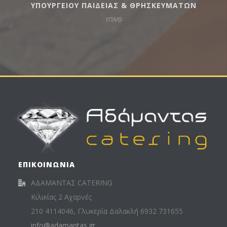
ΥΠΟΥΡΓΕΙΟΥ ΠΑΙΔΕΙΑΣ & ΘΡΗΣΚΕΥΜΑΤΩΝ
ΥΠΑΙΘ
ΕΠΙΚΟΙΝΩΝΙΑ
ΑΔΑΜΑΝΤΑΣ CATERING
Κιλικίας 2 Αχαρνές
210 4114046, Γλυκερία Δαλακλή 6932 731655
info@adamantas.gr