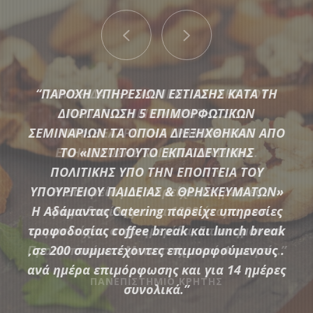
“ΠΑΡΟΧΗ ΥΠΗΡΕΣΙΩΝ ΕΣΤΙΑΣΗΣ ΚΑΤΑ ΤΗ
ΔΙΟΡΓΑΝΩΣΗ 5 ΕΠΙΜΟΡΦΩΤΙΚΩΝ
ΣΕΜΙΝΑΡΙΩΝ ΤΑ ΟΠΟΙΑ ΔΙΕΞΗΧΘΗΚΑΝ ΑΠΟ
ΤΟ «ΙΝΣΤΙΤΟΥΤΟ ΕΚΠΑΙΔΕΥΤΙΚΗΣ
Μια μεγάλη ποικιλία από τις πιο σύγχρονες προτάσεις της
ΠΟΛΙΤΙΚΗΣ ΥΠΟ ΤΗΝ ΕΠΟΠΤΕΙΑ ΤΟΥ
αγοράς συνθέτουν τον εξοπλισμό που διαθέτει η
ΥΠΟΥΡΓΕΙΟΥ ΠΑΙΔΕΙΑΣ & ΘΡΗΣΚΕΥΜΑΤΩΝ»
Αδάμαντας Catering για να υποστηρίξουμε τις ξεχωριστές
Η Αδάμαντας Catering παρείχε υπηρεσίες
ανάγκες κάθε εκδήλωσης.
τροφοδοσίας coffee break και lunch break
,σε 200 συμμετέχοντες επιμορφούμενους .
ανά ημέρα επιμόρφωσης και για 14 ημέρες
ΠΕΡΙΣΣΟΤΕΡΑ
συνολικά.”