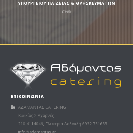
ΥΠΟΥΡΓΕΙΟΥ ΠΑΙΔΕΙΑΣ & ΘΡΗΣΚΕΥΜΑΤΩΝ
ΥΠΑΙΘ
ΕΠΙΚΟΙΝΩΝΙΑ
ΑΔΑΜΑΝΤΑΣ CATERING
Κιλικίας 2 Αχαρνές
210 4114046, Γλυκερία Δαλακλή 6932 731655
info@adamantas.gr