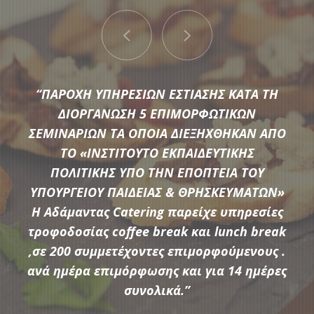
“ΠΑΡΟΧΗ ΥΠΗΡΕΣΙΩΝ ΕΣΤΙΑΣΗΣ ΚΑΤΑ ΤΗ
ΔΙΟΡΓΑΝΩΣΗ 5 ΕΠΙΜΟΡΦΩΤΙΚΩΝ
ΣΕΜΙΝΑΡΙΩΝ ΤΑ ΟΠΟΙΑ ΔΙΕΞΗΧΘΗΚΑΝ ΑΠΟ
ΤΟ «ΙΝΣΤΙΤΟΥΤΟ ΕΚΠΑΙΔΕΥΤΙΚΗΣ
Μια μεγάλη ποικιλία από τις πιο σύγχρονες προτάσεις της
ΠΟΛΙΤΙΚΗΣ ΥΠΟ ΤΗΝ ΕΠΟΠΤΕΙΑ ΤΟΥ
αγοράς συνθέτουν τον εξοπλισμό που διαθέτει η
ΥΠΟΥΡΓΕΙΟΥ ΠΑΙΔΕΙΑΣ & ΘΡΗΣΚΕΥΜΑΤΩΝ»
Αδάμαντας Catering για να υποστηρίξουμε τις ξεχωριστές
Η Αδάμαντας Catering παρείχε υπηρεσίες
ανάγκες κάθε εκδήλωσης.
τροφοδοσίας coffee break και lunch break
,σε 200 συμμετέχοντες επιμορφούμενους .
ανά ημέρα επιμόρφωσης και για 14 ημέρες
ΠΕΡΙΣΣΟΤΕΡΑ
συνολικά.”