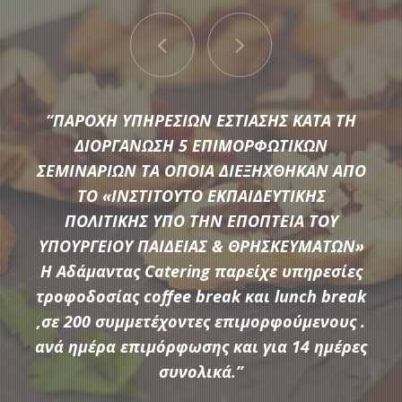
“ΠΑΡΟΧΗ ΥΠΗΡΕΣΙΩΝ ΕΣΤΙΑΣΗΣ ΚΑΤΑ ΤΗ
ΔΙΟΡΓΑΝΩΣΗ 5 ΕΠΙΜΟΡΦΩΤΙΚΩΝ
ΣΕΜΙΝΑΡΙΩΝ ΤΑ ΟΠΟΙΑ ΔΙΕΞΗΧΘΗΚΑΝ ΑΠΟ
ΤΟ «ΙΝΣΤΙΤΟΥΤΟ ΕΚΠΑΙΔΕΥΤΙΚΗΣ
Μια μεγάλη ποικιλία από τις πιο σύγχρονες προτάσεις της
ΠΟΛΙΤΙΚΗΣ ΥΠΟ ΤΗΝ ΕΠΟΠΤΕΙΑ ΤΟΥ
αγοράς συνθέτουν τον εξοπλισμό που διαθέτει η
ΥΠΟΥΡΓΕΙΟΥ ΠΑΙΔΕΙΑΣ & ΘΡΗΣΚΕΥΜΑΤΩΝ»
Αδάμαντας Catering για να υποστηρίξουμε τις ξεχωριστές
Η Αδάμαντας Catering παρείχε υπηρεσίες
ανάγκες κάθε εκδήλωσης.
τροφοδοσίας coffee break και lunch break
,σε 200 συμμετέχοντες επιμορφούμενους .
ανά ημέρα επιμόρφωσης και για 14 ημέρες
ΠΕΡΙΣΣΟΤΕΡΑ
συνολικά.”