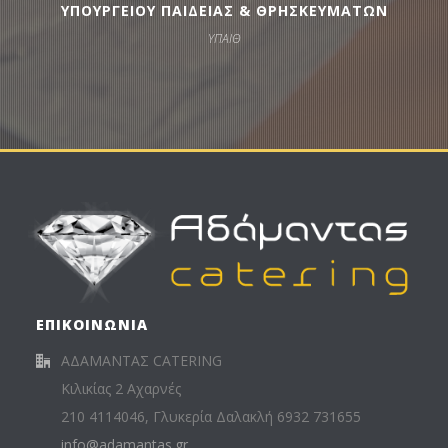
ΥΠΟΥΡΓΕΙΟΥ ΠΑΙΔΕΙΑΣ & ΘΡΗΣΚΕΥΜΑΤΩΝ
ΥΠΑΙΘ
ΕΠΙΚΟΙΝΩΝΙΑ
ΑΔΑΜΑΝΤΑΣ CATERING
Κιλικίας 2 Αχαρνές
210 4114046, Γλυκερία Δαλακλή 6932 731655
info@adamantas.gr