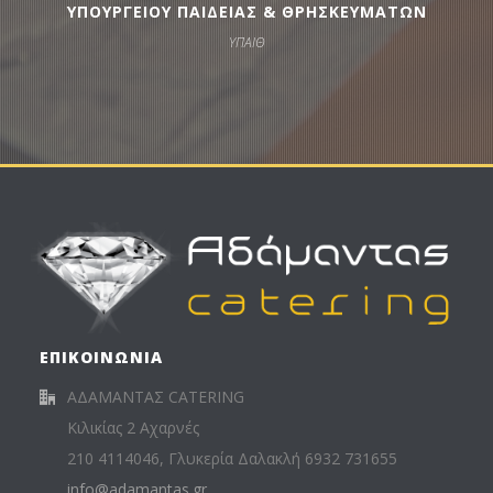
ΥΠΟΥΡΓΕΙΟΥ ΠΑΙΔΕΙΑΣ & ΘΡΗΣΚΕΥΜΑΤΩΝ
ΥΠΑΙΘ
ΕΠΙΚΟΙΝΩΝΙΑ
ΑΔΑΜΑΝΤΑΣ CATERING
Κιλικίας 2 Αχαρνές
210 4114046, Γλυκερία Δαλακλή 6932 731655
info@adamantas.gr