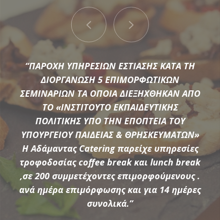
“ΠΑΡΟΧΗ ΥΠΗΡΕΣΙΩΝ ΕΣΤΙΑΣΗΣ ΚΑΤΑ ΤΗ
ΔΙΟΡΓΑΝΩΣΗ 5 ΕΠΙΜΟΡΦΩΤΙΚΩΝ
ΣΕΜΙΝΑΡΙΩΝ ΤΑ ΟΠΟΙΑ ΔΙΕΞΗΧΘΗΚΑΝ ΑΠΟ
ΤΟ «ΙΝΣΤΙΤΟΥΤΟ ΕΚΠΑΙΔΕΥΤΙΚΗΣ
Μια μεγάλη ποικιλία από τις πιο σύγχρονες προτάσεις της
ΠΟΛΙΤΙΚΗΣ ΥΠΟ ΤΗΝ ΕΠΟΠΤΕΙΑ ΤΟΥ
αγοράς συνθέτουν τον εξοπλισμό που διαθέτει η
ΥΠΟΥΡΓΕΙΟΥ ΠΑΙΔΕΙΑΣ & ΘΡΗΣΚΕΥΜΑΤΩΝ»
Αδάμαντας Catering για να υποστηρίξουμε τις ξεχωριστές
Η Αδάμαντας Catering παρείχε υπηρεσίες
ανάγκες κάθε εκδήλωσης.
τροφοδοσίας coffee break και lunch break
,σε 200 συμμετέχοντες επιμορφούμενους .
ανά ημέρα επιμόρφωσης και για 14 ημέρες
ΠΕΡΙΣΣΟΤΕΡΑ
συνολικά.”