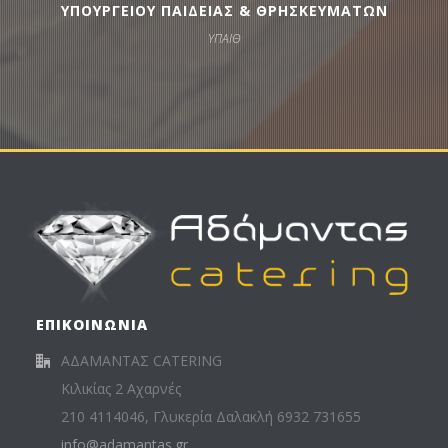
ΥΠΟΥΡΓΕΙΟΥ ΠΑΙΔΕΙΑΣ & ΘΡΗΣΚΕΥΜΑΤΩΝ
ΥΠΑΙΘ
ΕΠΙΚΟΙΝΩΝΙΑ
ΑΔΑΜΑΝΤΑΣ CATERING
Κιλικίας 2 Αχαρνές
210 4114046, Γλυκερία Δαλακλή 6932 731655
info@adamantas.gr