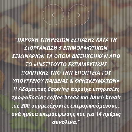
“ΠΑΡΟΧΗ ΥΠΗΡΕΣΙΩΝ ΕΣΤΙΑΣΗΣ ΚΑΤΑ ΤΗ
ΔΙΟΡΓΑΝΩΣΗ 5 ΕΠΙΜΟΡΦΩΤΙΚΩΝ
ΣΕΜΙΝΑΡΙΩΝ ΤΑ ΟΠΟΙΑ ΔΙΕΞΗΧΘΗΚΑΝ ΑΠΟ
ΤΟ «ΙΝΣΤΙΤΟΥΤΟ ΕΚΠΑΙΔΕΥΤΙΚΗΣ
Μια μεγάλη ποικιλία από τις πιο σύγχρονες προτάσεις της
ΠΟΛΙΤΙΚΗΣ ΥΠΟ ΤΗΝ ΕΠΟΠΤΕΙΑ ΤΟΥ
αγοράς συνθέτουν τον εξοπλισμό που διαθέτει η
ΥΠΟΥΡΓΕΙΟΥ ΠΑΙΔΕΙΑΣ & ΘΡΗΣΚΕΥΜΑΤΩΝ»
Αδάμαντας Catering για να υποστηρίξουμε τις ξεχωριστές
Η Αδάμαντας Catering παρείχε υπηρεσίες
ανάγκες κάθε εκδήλωσης.
τροφοδοσίας coffee break και lunch break
,σε 200 συμμετέχοντες επιμορφούμενους .
ανά ημέρα επιμόρφωσης και για 14 ημέρες
ΠΕΡΙΣΣΟΤΕΡΑ
συνολικά.”