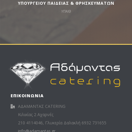
ΥΠΟΥΡΓΕΙΟΥ ΠΑΙΔΕΙΑΣ & ΘΡΗΣΚΕΥΜΑΤΩΝ
ΥΠΑΙΘ
ΕΠΙΚΟΙΝΩΝΙΑ
ΑΔΑΜΑΝΤΑΣ CATERING
Κιλικίας 2 Αχαρνές
210 4114046, Γλυκερία Δαλακλή 6932 731655
info@adamantas.gr