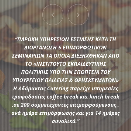
“ΠΑΡΟΧΗ ΥΠΗΡΕΣΙΩΝ ΕΣΤΙΑΣΗΣ ΚΑΤΑ ΤΗ
ΔΙΟΡΓΑΝΩΣΗ 5 ΕΠΙΜΟΡΦΩΤΙΚΩΝ
ΣΕΜΙΝΑΡΙΩΝ ΤΑ ΟΠΟΙΑ ΔΙΕΞΗΧΘΗΚΑΝ ΑΠΟ
ΤΟ «ΙΝΣΤΙΤΟΥΤΟ ΕΚΠΑΙΔΕΥΤΙΚΗΣ
Μια μεγάλη ποικιλία από τις πιο σύγχρονες προτάσεις της
ΠΟΛΙΤΙΚΗΣ ΥΠΟ ΤΗΝ ΕΠΟΠΤΕΙΑ ΤΟΥ
αγοράς συνθέτουν τον εξοπλισμό που διαθέτει η
ΥΠΟΥΡΓΕΙΟΥ ΠΑΙΔΕΙΑΣ & ΘΡΗΣΚΕΥΜΑΤΩΝ»
Αδάμαντας Catering για να υποστηρίξουμε τις ξεχωριστές
Η Αδάμαντας Catering παρείχε υπηρεσίες
ανάγκες κάθε εκδήλωσης.
τροφοδοσίας coffee break και lunch break
,σε 200 συμμετέχοντες επιμορφούμενους .
ανά ημέρα επιμόρφωσης και για 14 ημέρες
ΠΕΡΙΣΣΟΤΕΡΑ
συνολικά.”