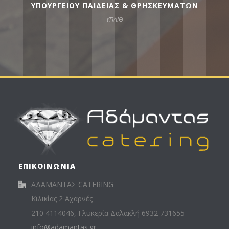
ΥΠΟΥΡΓΕΙΟΥ ΠΑΙΔΕΙΑΣ & ΘΡΗΣΚΕΥΜΑΤΩΝ
ΥΠΑΙΘ
ΕΠΙΚΟΙΝΩΝΙΑ
ΑΔΑΜΑΝΤΑΣ CATERING
Κιλικίας 2 Αχαρνές
210 4114046, Γλυκερία Δαλακλή 6932 731655
info@adamantas.gr