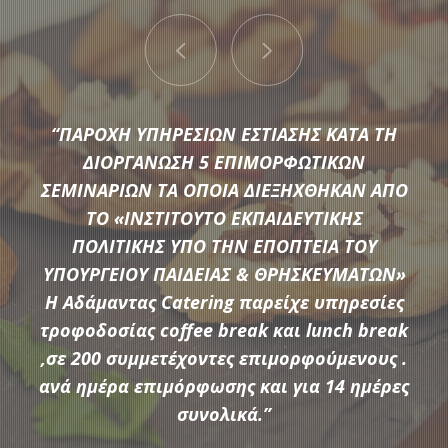
“ΠΑΡΟΧΗ ΥΠΗΡΕΣΙΩΝ ΕΣΤΙΑΣΗΣ ΚΑΤΑ ΤΗ
ΔΙΟΡΓΑΝΩΣΗ 5 ΕΠΙΜΟΡΦΩΤΙΚΩΝ
ΣΕΜΙΝΑΡΙΩΝ ΤΑ ΟΠΟΙΑ ΔΙΕΞΗΧΘΗΚΑΝ ΑΠΟ
ΤΟ «ΙΝΣΤΙΤΟΥΤΟ ΕΚΠΑΙΔΕΥΤΙΚΗΣ
Μια μεγάλη ποικιλία από τις πιο σύγχρονες προτάσεις της
ΠΟΛΙΤΙΚΗΣ ΥΠΟ ΤΗΝ ΕΠΟΠΤΕΙΑ ΤΟΥ
αγοράς συνθέτουν τον εξοπλισμό που διαθέτει η
ΥΠΟΥΡΓΕΙΟΥ ΠΑΙΔΕΙΑΣ & ΘΡΗΣΚΕΥΜΑΤΩΝ»
Αδάμαντας Catering για να υποστηρίξουμε τις ξεχωριστές
Η Αδάμαντας Catering παρείχε υπηρεσίες
ανάγκες κάθε εκδήλωσης.
τροφοδοσίας coffee break και lunch break
,σε 200 συμμετέχοντες επιμορφούμενους .
ανά ημέρα επιμόρφωσης και για 14 ημέρες
ΠΕΡΙΣΣΟΤΕΡΑ
συνολικά.”