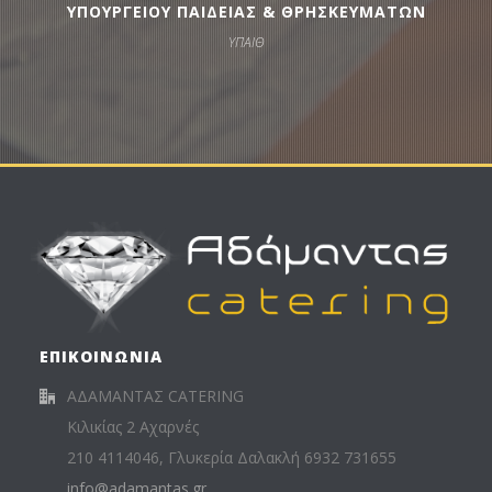
ΥΠΟΥΡΓΕΙΟΥ ΠΑΙΔΕΙΑΣ & ΘΡΗΣΚΕΥΜΑΤΩΝ
ΥΠΑΙΘ
ΕΠΙΚΟΙΝΩΝΙΑ
ΑΔΑΜΑΝΤΑΣ CATERING
Κιλικίας 2 Αχαρνές
210 4114046, Γλυκερία Δαλακλή 6932 731655
info@adamantas.gr