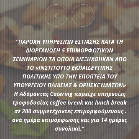
“ΠΑΡΟΧΗ ΥΠΗΡΕΣΙΩΝ ΕΣΤΙΑΣΗΣ ΚΑΤΑ ΤΗ
ΔΙΟΡΓΑΝΩΣΗ 5 ΕΠΙΜΟΡΦΩΤΙΚΩΝ
ΣΕΜΙΝΑΡΙΩΝ ΤΑ ΟΠΟΙΑ ΔΙΕΞΗΧΘΗΚΑΝ ΑΠΟ
ΤΟ «ΙΝΣΤΙΤΟΥΤΟ ΕΚΠΑΙΔΕΥΤΙΚΗΣ
Μια μεγάλη ποικιλία από τις πιο σύγχρονες προτάσεις της
ΠΟΛΙΤΙΚΗΣ ΥΠΟ ΤΗΝ ΕΠΟΠΤΕΙΑ ΤΟΥ
αγοράς συνθέτουν τον εξοπλισμό που διαθέτει η
ΥΠΟΥΡΓΕΙΟΥ ΠΑΙΔΕΙΑΣ & ΘΡΗΣΚΕΥΜΑΤΩΝ»
Αδάμαντας Catering για να υποστηρίξουμε τις ξεχωριστές
Η Αδάμαντας Catering παρείχε υπηρεσίες
ανάγκες κάθε εκδήλωσης.
τροφοδοσίας coffee break και lunch break
,σε 200 συμμετέχοντες επιμορφούμενους .
ανά ημέρα επιμόρφωσης και για 14 ημέρες
ΠΕΡΙΣΣΟΤΕΡΑ
συνολικά.”