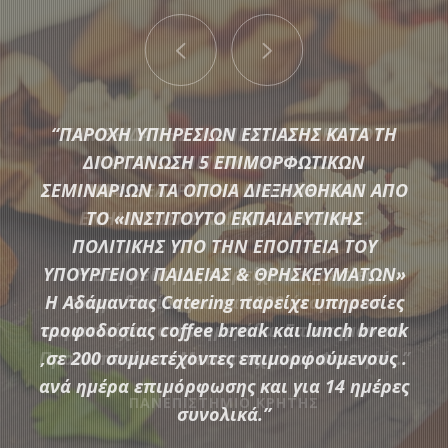
“ΠΑΡΟΧΗ ΥΠΗΡΕΣΙΩΝ ΕΣΤΙΑΣΗΣ ΚΑΤΑ ΤΗ
ΔΙΟΡΓΑΝΩΣΗ 5 ΕΠΙΜΟΡΦΩΤΙΚΩΝ
ΣΕΜΙΝΑΡΙΩΝ ΤΑ ΟΠΟΙΑ ΔΙΕΞΗΧΘΗΚΑΝ ΑΠΟ
ΤΟ «ΙΝΣΤΙΤΟΥΤΟ ΕΚΠΑΙΔΕΥΤΙΚΗΣ
Μια μεγάλη ποικιλία από τις πιο σύγχρονες προτάσεις της
ΠΟΛΙΤΙΚΗΣ ΥΠΟ ΤΗΝ ΕΠΟΠΤΕΙΑ ΤΟΥ
αγοράς συνθέτουν τον εξοπλισμό που διαθέτει η
ΥΠΟΥΡΓΕΙΟΥ ΠΑΙΔΕΙΑΣ & ΘΡΗΣΚΕΥΜΑΤΩΝ»
Αδάμαντας Catering για να υποστηρίξουμε τις ξεχωριστές
Η Αδάμαντας Catering παρείχε υπηρεσίες
ανάγκες κάθε εκδήλωσης.
τροφοδοσίας coffee break και lunch break
,σε 200 συμμετέχοντες επιμορφούμενους .
ανά ημέρα επιμόρφωσης και για 14 ημέρες
ΠΕΡΙΣΣΟΤΕΡΑ
συνολικά.”