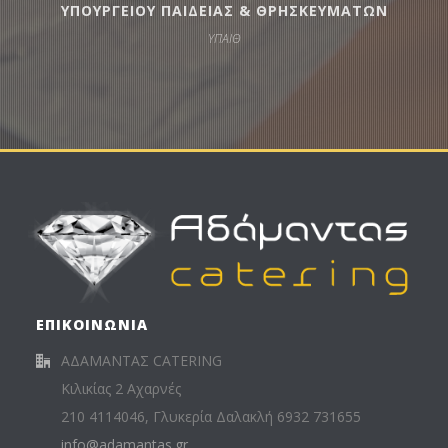
ΥΠΟΥΡΓΕΙΟΥ ΠΑΙΔΕΙΑΣ & ΘΡΗΣΚΕΥΜΑΤΩΝ
ΥΠΑΙΘ
ΕΠΙΚΟΙΝΩΝΙΑ
ΑΔΑΜΑΝΤΑΣ CATERING
Κιλικίας 2 Αχαρνές
210 4114046, Γλυκερία Δαλακλή 6932 731655
info@adamantas.gr