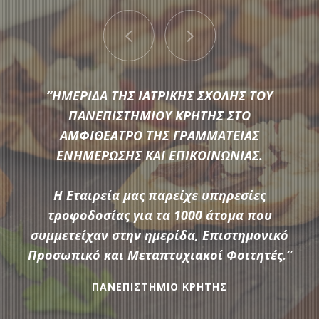
“ΗΜΕΡΙΔΑ ΤΗΣ ΙΑΤΡΙΚΗΣ ΣΧΟΛΗΣ ΤΟΥ
ΠΑΝΕΠΙΣΤΗΜΙΟΥ ΚΡΗΤΗΣ ΣΤΟ
ΑΜΦΙΘΕΑΤΡΟ ΤΗΣ ΓΡΑΜΜΑΤΕΙΑΣ
ΕΝΗΜΕΡΩΣΗΣ ΚΑΙ ΕΠΙΚΟΙΝΩΝΙΑΣ.
Μια μεγάλη ποικιλία από τις πιο σύγχρονες προτάσεις της
αγοράς συνθέτουν τον εξοπλισμό που διαθέτει η
Η Εταιρεία μας παρείχε υπηρεσίες
Αδάμαντας Catering για να υποστηρίξουμε τις ξεχωριστές
τροφοδοσίας για τα 1000 άτομα που
ανάγκες κάθε εκδήλωσης.
συμμετείχαν στην ημερίδα, Επιστημονικό
Προσωπικό και Μεταπτυχιακοί Φοιτητές.”
ΠΑΝΕΠΙΣΤΗΜΙΟ ΚΡΗΤΗΣ
ΠΕΡΙΣΣΟΤΕΡΑ