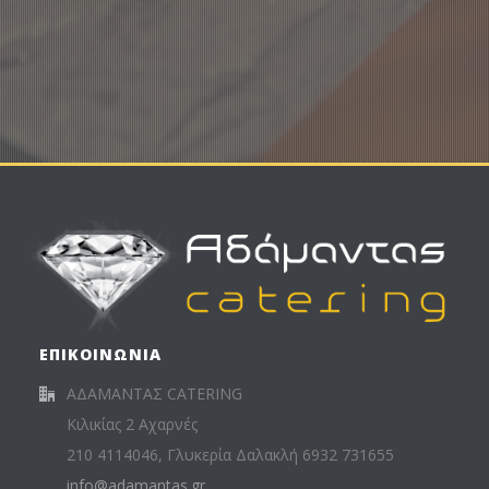
ΕΠΙΚΟΙΝΩΝΙΑ
ΑΔΑΜΑΝΤΑΣ CATERING
Κιλικίας 2 Αχαρνές
210 4114046, Γλυκερία Δαλακλή 6932 731655
info@adamantas.gr