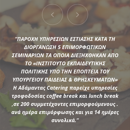
“ΠΑΡΟΧΗ ΥΠΗΡΕΣΙΩΝ ΕΣΤΙΑΣΗΣ ΚΑΤΑ ΤΗ
ΔΙΟΡΓΑΝΩΣΗ 5 ΕΠΙΜΟΡΦΩΤΙΚΩΝ
ΣΕΜΙΝΑΡΙΩΝ ΤΑ ΟΠΟΙΑ ΔΙΕΞΗΧΘΗΚΑΝ ΑΠΟ
ΤΟ «ΙΝΣΤΙΤΟΥΤΟ ΕΚΠΑΙΔΕΥΤΙΚΗΣ
Μια μεγάλη ποικιλία από τις πιο σύγχρονες προτάσεις της
ΠΟΛΙΤΙΚΗΣ ΥΠΟ ΤΗΝ ΕΠΟΠΤΕΙΑ ΤΟΥ
αγοράς συνθέτουν τον εξοπλισμό που διαθέτει η
ΥΠΟΥΡΓΕΙΟΥ ΠΑΙΔΕΙΑΣ & ΘΡΗΣΚΕΥΜΑΤΩΝ»
Αδάμαντας Catering για να υποστηρίξουμε τις ξεχωριστές
Η Αδάμαντας Catering παρείχε υπηρεσίες
ανάγκες κάθε εκδήλωσης.
τροφοδοσίας coffee break και lunch break
,σε 200 συμμετέχοντες επιμορφούμενους .
ανά ημέρα επιμόρφωσης και για 14 ημέρες
ΠΕΡΙΣΣΟΤΕΡΑ
συνολικά.”