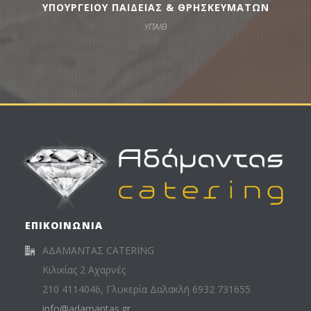
ΥΠΟΥΡΓΕΙΟΥ ΠΑΙΔΕΙΑΣ & ΘΡΗΣΚΕΥΜΑΤΩΝ
ΥΠΑΙΘ
ΕΠΙΚΟΙΝΩΝΙΑ
ΑΔΑΜΑΝΤΑΣ CATERING
Κιλικίας 2 Αχαρνές
210 4114046, Γλυκερία Δαλακλή 6932 731655
info@adamantas.gr