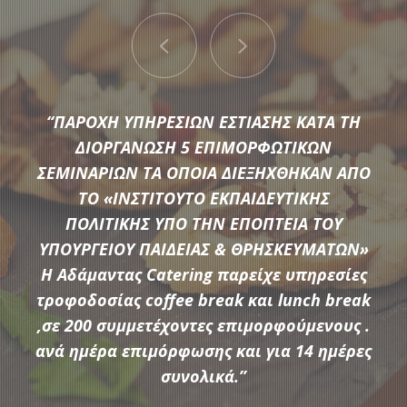
“ΠΑΡΟΧΗ ΥΠΗΡΕΣΙΩΝ ΕΣΤΙΑΣΗΣ ΚΑΤΑ ΤΗ
ΔΙΟΡΓΑΝΩΣΗ 5 ΕΠΙΜΟΡΦΩΤΙΚΩΝ
ΣΕΜΙΝΑΡΙΩΝ ΤΑ ΟΠΟΙΑ ΔΙΕΞΗΧΘΗΚΑΝ ΑΠΟ
ΤΟ «ΙΝΣΤΙΤΟΥΤΟ ΕΚΠΑΙΔΕΥΤΙΚΗΣ
Μια μεγάλη ποικιλία από τις πιο σύγχρονες προτάσεις της
ΠΟΛΙΤΙΚΗΣ ΥΠΟ ΤΗΝ ΕΠΟΠΤΕΙΑ ΤΟΥ
αγοράς συνθέτουν τον εξοπλισμό που διαθέτει η
ΥΠΟΥΡΓΕΙΟΥ ΠΑΙΔΕΙΑΣ & ΘΡΗΣΚΕΥΜΑΤΩΝ»
Αδάμαντας Catering για να υποστηρίξουμε τις ξεχωριστές
Η Αδάμαντας Catering παρείχε υπηρεσίες
ανάγκες κάθε εκδήλωσης.
τροφοδοσίας coffee break και lunch break
,σε 200 συμμετέχοντες επιμορφούμενους .
ανά ημέρα επιμόρφωσης και για 14 ημέρες
ΠΕΡΙΣΣΟΤΕΡΑ
συνολικά.”