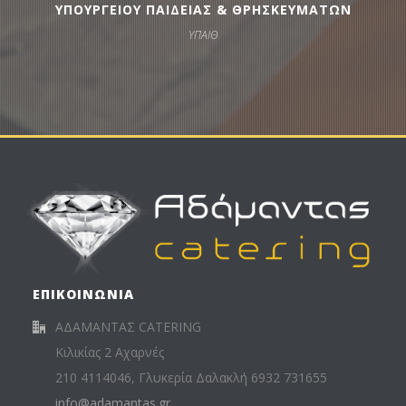
ΥΠΟΥΡΓΕΙΟΥ ΠΑΙΔΕΙΑΣ & ΘΡΗΣΚΕΥΜΑΤΩΝ
ΥΠΑΙΘ
ΕΠΙΚΟΙΝΩΝΙΑ
ΑΔΑΜΑΝΤΑΣ CATERING
Κιλικίας 2 Αχαρνές
210 4114046, Γλυκερία Δαλακλή 6932 731655
info@adamantas.gr