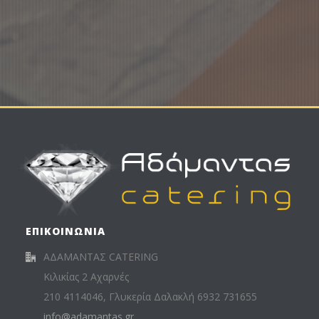
ΥΠΟΥΡΓΕΙΟΥ ΠΑΙΔΕΙΑΣ & ΘΡΗΣΚΕΥΜΑΤΩΝ
ΥΠΑΙΘ
ΕΠΙΚΟΙΝΩΝΙΑ
ΑΔΑΜΑΝΤΑΣ CATERING
Κιλικίας 2 Αχαρνές
210 4114046, Γλυκερία Δαλακλή 6932 731655
info@adamantas.gr