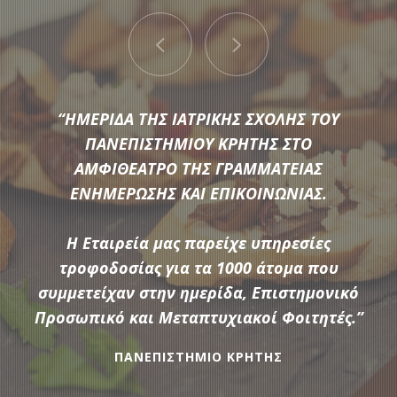
“ΠΑΡΟΧΗ ΥΠΗΡΕΣΙΩΝ ΕΣΤΙΑΣΗΣ ΚΑΤΑ ΤΗ
“ΗΜΕΡΙΔΑ ΤΗΣ ΙΑΤΡΙΚΗΣ ΣΧΟΛΗΣ ΤΟΥ
ΔΙΟΡΓΑΝΩΣΗ 5 ΕΠΙΜΟΡΦΩΤΙΚΩΝ
ΠΑΝΕΠΙΣΤΗΜΙΟΥ ΚΡΗΤΗΣ ΣΤΟ
ΣΕΜΙΝΑΡΙΩΝ ΤΑ ΟΠΟΙΑ ΔΙΕΞΗΧΘΗΚΑΝ ΑΠΟ
ΑΜΦΙΘΕΑΤΡΟ ΤΗΣ ΓΡΑΜΜΑΤΕΙΑΣ
ΕΝΗΜΕΡΩΣΗΣ ΚΑΙ ΕΠΙΚΟΙΝΩΝΙΑΣ.
ΤΟ «ΙΝΣΤΙΤΟΥΤΟ ΕΚΠΑΙΔΕΥΤΙΚΗΣ
Μια μεγάλη ποικιλία από τις πιο σύγχρονες προτάσεις της
ΠΟΛΙΤΙΚΗΣ ΥΠΟ ΤΗΝ ΕΠΟΠΤΕΙΑ ΤΟΥ
αγοράς συνθέτουν τον εξοπλισμό που διαθέτει η
ΥΠΟΥΡΓΕΙΟΥ ΠΑΙΔΕΙΑΣ & ΘΡΗΣΚΕΥΜΑΤΩΝ»
Η Εταιρεία μας παρείχε υπηρεσίες
Αδάμαντας Catering για να υποστηρίξουμε τις ξεχωριστές
Η Αδάμαντας Catering παρείχε υπηρεσίες
τροφοδοσίας για τα 1000 άτομα που
ανάγκες κάθε εκδήλωσης.
τροφοδοσίας coffee break και lunch break
συμμετείχαν στην ημερίδα, Επιστημονικό
Προσωπικό και Μεταπτυχιακοί Φοιτητές.”
,σε 200 συμμετέχοντες επιμορφούμενους .
ανά ημέρα επιμόρφωσης και για 14 ημέρες
ΠΑΝΕΠΙΣΤΗΜΙΟ ΚΡΗΤΗΣ
ΠΕΡΙΣΣΟΤΕΡΑ
συνολικά.”