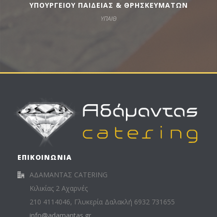
ΥΠΟΥΡΓΕΙΟΥ ΠΑΙΔΕΙΑΣ & ΘΡΗΣΚΕΥΜΑΤΩΝ
ΥΠΑΙΘ
ΕΠΙΚΟΙΝΩΝΙΑ
ΑΔΑΜΑΝΤΑΣ CATERING
Κιλικίας 2 Αχαρνές
210 4114046, Γλυκερία Δαλακλή 6932 731655
info@adamantas.gr