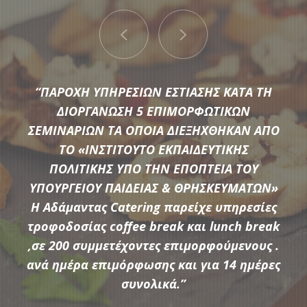
“ΠΑΡΟΧΗ ΥΠΗΡΕΣΙΩΝ ΕΣΤΙΑΣΗΣ ΚΑΤΑ ΤΗ
ΔΙΟΡΓΑΝΩΣΗ 5 ΕΠΙΜΟΡΦΩΤΙΚΩΝ
ΣΕΜΙΝΑΡΙΩΝ ΤΑ ΟΠΟΙΑ ΔΙΕΞΗΧΘΗΚΑΝ ΑΠΟ
ΤΟ «ΙΝΣΤΙΤΟΥΤΟ ΕΚΠΑΙΔΕΥΤΙΚΗΣ
Μια μεγάλη ποικιλία από τις πιο σύγχρονες προτάσεις της
ΠΟΛΙΤΙΚΗΣ ΥΠΟ ΤΗΝ ΕΠΟΠΤΕΙΑ ΤΟΥ
αγοράς συνθέτουν τον εξοπλισμό που διαθέτει η
ΥΠΟΥΡΓΕΙΟΥ ΠΑΙΔΕΙΑΣ & ΘΡΗΣΚΕΥΜΑΤΩΝ»
Αδάμαντας Catering για να υποστηρίξουμε τις ξεχωριστές
Η Αδάμαντας Catering παρείχε υπηρεσίες
ανάγκες κάθε εκδήλωσης.
τροφοδοσίας coffee break και lunch break
,σε 200 συμμετέχοντες επιμορφούμενους .
ανά ημέρα επιμόρφωσης και για 14 ημέρες
ΠΕΡΙΣΣΟΤΕΡΑ
συνολικά.”