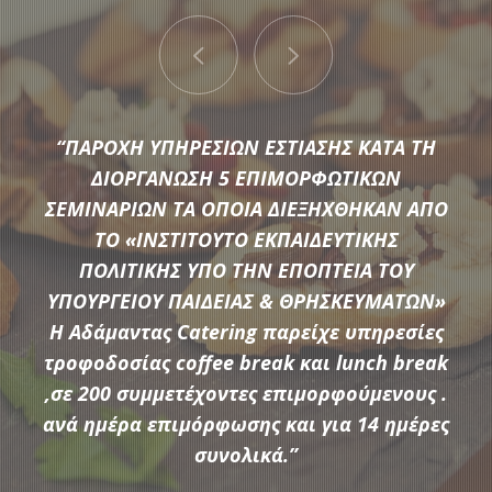
“ΠΑΡΟΧΗ ΥΠΗΡΕΣΙΩΝ ΕΣΤΙΑΣΗΣ ΚΑΤΑ ΤΗ
ΔΙΟΡΓΑΝΩΣΗ 5 ΕΠΙΜΟΡΦΩΤΙΚΩΝ
ΣΕΜΙΝΑΡΙΩΝ ΤΑ ΟΠΟΙΑ ΔΙΕΞΗΧΘΗΚΑΝ ΑΠΟ
ΤΟ «ΙΝΣΤΙΤΟΥΤΟ ΕΚΠΑΙΔΕΥΤΙΚΗΣ
Μια μεγάλη ποικιλία από τις πιο σύγχρονες προτάσεις της
ΠΟΛΙΤΙΚΗΣ ΥΠΟ ΤΗΝ ΕΠΟΠΤΕΙΑ ΤΟΥ
αγοράς συνθέτουν τον εξοπλισμό που διαθέτει η
ΥΠΟΥΡΓΕΙΟΥ ΠΑΙΔΕΙΑΣ & ΘΡΗΣΚΕΥΜΑΤΩΝ»
Αδάμαντας Catering για να υποστηρίξουμε τις ξεχωριστές
Η Αδάμαντας Catering παρείχε υπηρεσίες
ανάγκες κάθε εκδήλωσης.
τροφοδοσίας coffee break και lunch break
,σε 200 συμμετέχοντες επιμορφούμενους .
ανά ημέρα επιμόρφωσης και για 14 ημέρες
ΠΕΡΙΣΣΟΤΕΡΑ
συνολικά.”