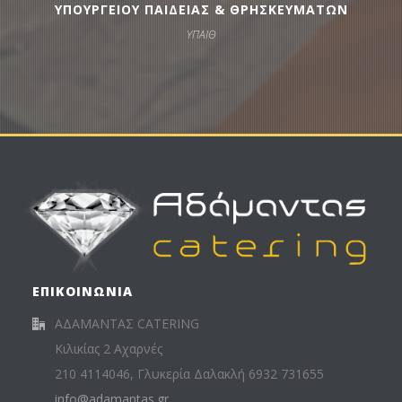
ΥΠΟΥΡΓΕΙΟΥ ΠΑΙΔΕΙΑΣ & ΘΡΗΣΚΕΥΜΑΤΩΝ
ΥΠΑΙΘ
ΕΠΙΚΟΙΝΩΝΙΑ
ΑΔΑΜΑΝΤΑΣ CATERING
Κιλικίας 2 Αχαρνές
210 4114046, Γλυκερία Δαλακλή 6932 731655
info@adamantas.gr