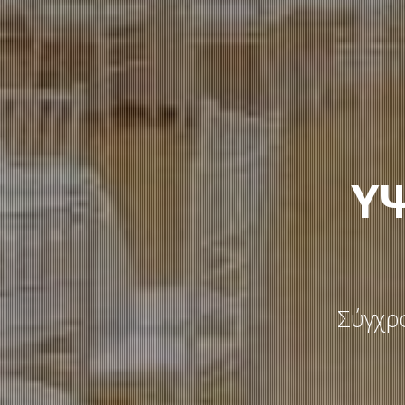
ΥΨ
Σύγχρο