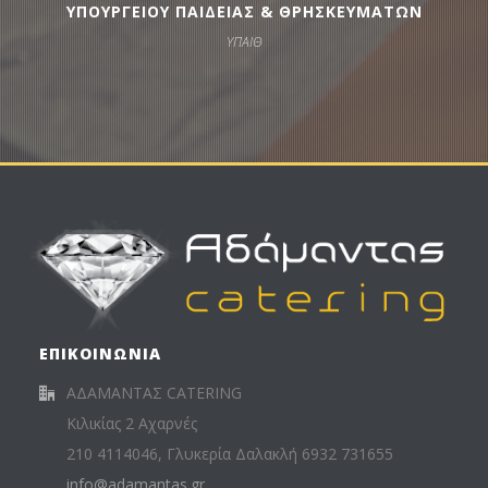
ΥΠΟΥΡΓΕΙΟΥ ΠΑΙΔΕΙΑΣ & ΘΡΗΣΚΕΥΜΑΤΩΝ
ΥΠΑΙΘ
ΕΠΙΚΟΙΝΩΝΙΑ
ΑΔΑΜΑΝΤΑΣ CATERING
Κιλικίας 2 Αχαρνές
210 4114046, Γλυκερία Δαλακλή 6932 731655
info@adamantas.gr