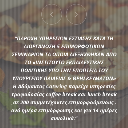
“ΠΑΡΟΧΗ ΥΠΗΡΕΣΙΩΝ ΕΣΤΙΑΣΗΣ ΚΑΤΑ ΤΗ
ΔΙΟΡΓΑΝΩΣΗ 5 ΕΠΙΜΟΡΦΩΤΙΚΩΝ
ΣΕΜΙΝΑΡΙΩΝ ΤΑ ΟΠΟΙΑ ΔΙΕΞΗΧΘΗΚΑΝ ΑΠΟ
ΤΟ «ΙΝΣΤΙΤΟΥΤΟ ΕΚΠΑΙΔΕΥΤΙΚΗΣ
Μια μεγάλη ποικιλία από τις πιο σύγχρονες προτάσεις της
ΠΟΛΙΤΙΚΗΣ ΥΠΟ ΤΗΝ ΕΠΟΠΤΕΙΑ ΤΟΥ
αγοράς συνθέτουν τον εξοπλισμό που διαθέτει η
ΥΠΟΥΡΓΕΙΟΥ ΠΑΙΔΕΙΑΣ & ΘΡΗΣΚΕΥΜΑΤΩΝ»
Αδάμαντας Catering για να υποστηρίξουμε τις ξεχωριστές
Η Αδάμαντας Catering παρείχε υπηρεσίες
ανάγκες κάθε εκδήλωσης.
τροφοδοσίας coffee break και lunch break
,σε 200 συμμετέχοντες επιμορφούμενους .
ανά ημέρα επιμόρφωσης και για 14 ημέρες
ΠΕΡΙΣΣΟΤΕΡΑ
συνολικά.”