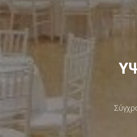
ΥΨ
Σύγχρο