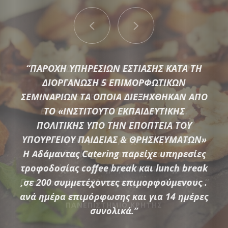
“ΠΑΡΟΧΗ ΥΠΗΡΕΣΙΩΝ ΕΣΤΙΑΣΗΣ ΚΑΤΑ ΤΗ
ΔΙΟΡΓΑΝΩΣΗ 5 ΕΠΙΜΟΡΦΩΤΙΚΩΝ
ΣΕΜΙΝΑΡΙΩΝ ΤΑ ΟΠΟΙΑ ΔΙΕΞΗΧΘΗΚΑΝ ΑΠΟ
ΤΟ «ΙΝΣΤΙΤΟΥΤΟ ΕΚΠΑΙΔΕΥΤΙΚΗΣ
Μια μεγάλη ποικιλία από τις πιο σύγχρονες προτάσεις της
ΠΟΛΙΤΙΚΗΣ ΥΠΟ ΤΗΝ ΕΠΟΠΤΕΙΑ ΤΟΥ
αγοράς συνθέτουν τον εξοπλισμό που διαθέτει η
ΥΠΟΥΡΓΕΙΟΥ ΠΑΙΔΕΙΑΣ & ΘΡΗΣΚΕΥΜΑΤΩΝ»
Αδάμαντας Catering για να υποστηρίξουμε τις ξεχωριστές
Η Αδάμαντας Catering παρείχε υπηρεσίες
ανάγκες κάθε εκδήλωσης.
τροφοδοσίας coffee break και lunch break
,σε 200 συμμετέχοντες επιμορφούμενους .
ανά ημέρα επιμόρφωσης και για 14 ημέρες
ΠΕΡΙΣΣΟΤΕΡΑ
συνολικά.”