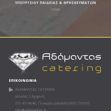
ΥΠΟΥΡΓΕΙΟΥ ΠΑΙΔΕΙΑΣ & ΘΡΗΣΚΕΥΜΑΤΩΝ
ΥΠΑΙΘ
ΕΠΙΚΟΙΝΩΝΙΑ
ΑΔΑΜΑΝΤΑΣ CATERING
Κιλικίας 2 Αχαρνές
210 4114046, Γλυκερία Δαλακλή 6932 731655
info@adamantas.gr