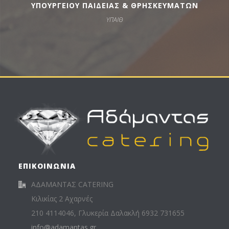
ΥΠΟΥΡΓΕΙΟΥ ΠΑΙΔΕΙΑΣ & ΘΡΗΣΚΕΥΜΑΤΩΝ
ΥΠΑΙΘ
ΕΠΙΚΟΙΝΩΝΙΑ
ΑΔΑΜΑΝΤΑΣ CATERING
Κιλικίας 2 Αχαρνές
210 4114046, Γλυκερία Δαλακλή 6932 731655
info@adamantas.gr