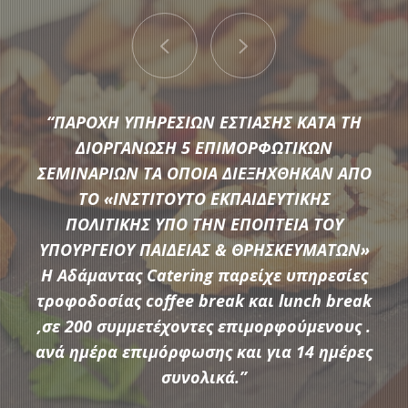
“ΠΑΡΟΧΗ ΥΠΗΡΕΣΙΩΝ ΕΣΤΙΑΣΗΣ ΚΑΤΑ ΤΗ
ΔΙΟΡΓΑΝΩΣΗ 5 ΕΠΙΜΟΡΦΩΤΙΚΩΝ
ΣΕΜΙΝΑΡΙΩΝ ΤΑ ΟΠΟΙΑ ΔΙΕΞΗΧΘΗΚΑΝ ΑΠΟ
ΤΟ «ΙΝΣΤΙΤΟΥΤΟ ΕΚΠΑΙΔΕΥΤΙΚΗΣ
Μια μεγάλη ποικιλία από τις πιο σύγχρονες προτάσεις της
ΠΟΛΙΤΙΚΗΣ ΥΠΟ ΤΗΝ ΕΠΟΠΤΕΙΑ ΤΟΥ
αγοράς συνθέτουν τον εξοπλισμό που διαθέτει η
ΥΠΟΥΡΓΕΙΟΥ ΠΑΙΔΕΙΑΣ & ΘΡΗΣΚΕΥΜΑΤΩΝ»
Αδάμαντας Catering για να υποστηρίξουμε τις ξεχωριστές
Η Αδάμαντας Catering παρείχε υπηρεσίες
ανάγκες κάθε εκδήλωσης.
τροφοδοσίας coffee break και lunch break
,σε 200 συμμετέχοντες επιμορφούμενους .
ανά ημέρα επιμόρφωσης και για 14 ημέρες
ΠΕΡΙΣΣΟΤΕΡΑ
συνολικά.”