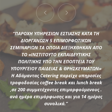
“ΠΑΡΟΧΗ ΥΠΗΡΕΣΙΩΝ ΕΣΤΙΑΣΗΣ ΚΑΤΑ ΤΗ
ΔΙΟΡΓΑΝΩΣΗ 5 ΕΠΙΜΟΡΦΩΤΙΚΩΝ
ΣΕΜΙΝΑΡΙΩΝ ΤΑ ΟΠΟΙΑ ΔΙΕΞΗΧΘΗΚΑΝ ΑΠΟ
ΤΟ «ΙΝΣΤΙΤΟΥΤΟ ΕΚΠΑΙΔΕΥΤΙΚΗΣ
Μια μεγάλη ποικιλία από τις πιο σύγχρονες προτάσεις της
ΠΟΛΙΤΙΚΗΣ ΥΠΟ ΤΗΝ ΕΠΟΠΤΕΙΑ ΤΟΥ
αγοράς συνθέτουν τον εξοπλισμό που διαθέτει η
ΥΠΟΥΡΓΕΙΟΥ ΠΑΙΔΕΙΑΣ & ΘΡΗΣΚΕΥΜΑΤΩΝ»
Αδάμαντας Catering για να υποστηρίξουμε τις ξεχωριστές
Η Αδάμαντας Catering παρείχε υπηρεσίες
ανάγκες κάθε εκδήλωσης.
τροφοδοσίας coffee break και lunch break
,σε 200 συμμετέχοντες επιμορφούμενους .
ανά ημέρα επιμόρφωσης και για 14 ημέρες
ΠΕΡΙΣΣΟΤΕΡΑ
συνολικά.”