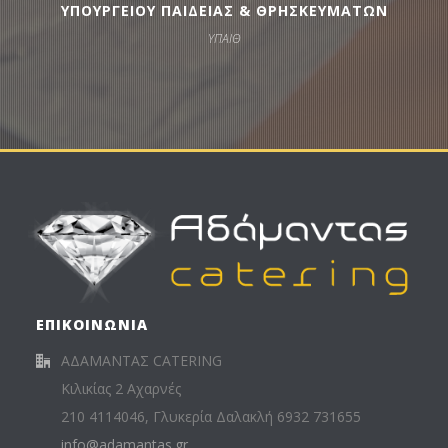
ΥΠΟΥΡΓΕΙΟΥ ΠΑΙΔΕΙΑΣ & ΘΡΗΣΚΕΥΜΑΤΩΝ
ΥΠΑΙΘ
ΕΠΙΚΟΙΝΩΝΙΑ
ΑΔΑΜΑΝΤΑΣ CATERING
Κιλικίας 2 Αχαρνές
210 4114046, Γλυκερία Δαλακλή 6932 731655
info@adamantas.gr