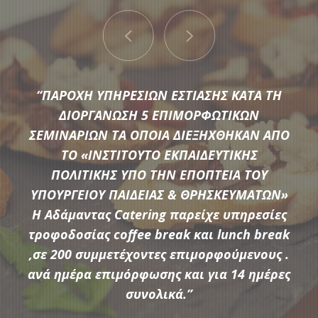
“ΠΑΡΟΧΗ ΥΠΗΡΕΣΙΩΝ ΕΣΤΙΑΣΗΣ ΚΑΤΑ ΤΗ
ΔΙΟΡΓΑΝΩΣΗ 5 ΕΠΙΜΟΡΦΩΤΙΚΩΝ
ΣΕΜΙΝΑΡΙΩΝ ΤΑ ΟΠΟΙΑ ΔΙΕΞΗΧΘΗΚΑΝ ΑΠΟ
ΤΟ «ΙΝΣΤΙΤΟΥΤΟ ΕΚΠΑΙΔΕΥΤΙΚΗΣ
Μια μεγάλη ποικιλία από τις πιο σύγχρονες προτάσεις της
ΠΟΛΙΤΙΚΗΣ ΥΠΟ ΤΗΝ ΕΠΟΠΤΕΙΑ ΤΟΥ
αγοράς συνθέτουν τον εξοπλισμό που διαθέτει η
ΥΠΟΥΡΓΕΙΟΥ ΠΑΙΔΕΙΑΣ & ΘΡΗΣΚΕΥΜΑΤΩΝ»
Αδάμαντας Catering για να υποστηρίξουμε τις ξεχωριστές
Η Αδάμαντας Catering παρείχε υπηρεσίες
ανάγκες κάθε εκδήλωσης.
τροφοδοσίας coffee break και lunch break
,σε 200 συμμετέχοντες επιμορφούμενους .
ανά ημέρα επιμόρφωσης και για 14 ημέρες
ΠΕΡΙΣΣΟΤΕΡΑ
συνολικά.”