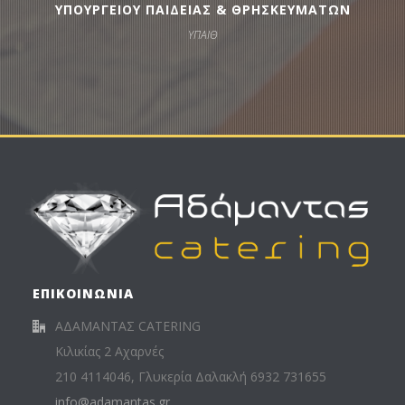
ΥΠΟΥΡΓΕΙΟΥ ΠΑΙΔΕΙΑΣ & ΘΡΗΣΚΕΥΜΑΤΩΝ
ΥΠΑΙΘ
ΕΠΙΚΟΙΝΩΝΙΑ
ΑΔΑΜΑΝΤΑΣ CATERING
Κιλικίας 2 Αχαρνές
210 4114046, Γλυκερία Δαλακλή 6932 731655
info@adamantas.gr