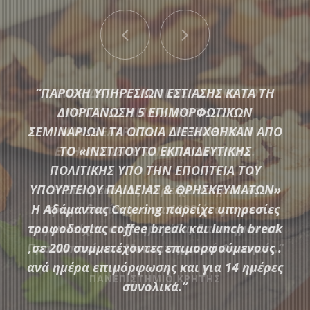
“ΠΑΡΟΧΗ ΥΠΗΡΕΣΙΩΝ ΕΣΤΙΑΣΗΣ ΚΑΤΑ ΤΗ
ΔΙΟΡΓΑΝΩΣΗ 5 ΕΠΙΜΟΡΦΩΤΙΚΩΝ
ΣΕΜΙΝΑΡΙΩΝ ΤΑ ΟΠΟΙΑ ΔΙΕΞΗΧΘΗΚΑΝ ΑΠΟ
ΤΟ «ΙΝΣΤΙΤΟΥΤΟ ΕΚΠΑΙΔΕΥΤΙΚΗΣ
Μια μεγάλη ποικιλία από τις πιο σύγχρονες προτάσεις της
ΠΟΛΙΤΙΚΗΣ ΥΠΟ ΤΗΝ ΕΠΟΠΤΕΙΑ ΤΟΥ
αγοράς συνθέτουν τον εξοπλισμό που διαθέτει η
ΥΠΟΥΡΓΕΙΟΥ ΠΑΙΔΕΙΑΣ & ΘΡΗΣΚΕΥΜΑΤΩΝ»
Αδάμαντας Catering για να υποστηρίξουμε τις ξεχωριστές
Η Αδάμαντας Catering παρείχε υπηρεσίες
ανάγκες κάθε εκδήλωσης.
τροφοδοσίας coffee break και lunch break
,σε 200 συμμετέχοντες επιμορφούμενους .
ανά ημέρα επιμόρφωσης και για 14 ημέρες
ΠΕΡΙΣΣΟΤΕΡΑ
συνολικά.”