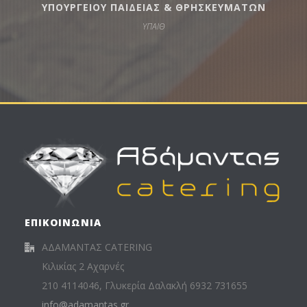
ΥΠΟΥΡΓΕΙΟΥ ΠΑΙΔΕΙΑΣ & ΘΡΗΣΚΕΥΜΑΤΩΝ
ΥΠΑΙΘ
ΕΠΙΚΟΙΝΩΝΙΑ
ΑΔΑΜΑΝΤΑΣ CATERING
Κιλικίας 2 Αχαρνές
210 4114046, Γλυκερία Δαλακλή 6932 731655
info@adamantas.gr